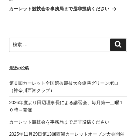
の
ー
カーレット競技会を事務局まで是非投稿ください
投
シ
稿
ョ
ン
検
検
索
索:
最近の投稿
第６回カーレット全国選抜競技大会優勝グリーンポロ
（神奈川西湘クラブ）
2026年度より田辺理事長による講習会、毎月第一土曜１
０時～開催
カーレット競技会を事務局まで是非投稿ください
2025年11月29日第13回西湘カーレットオープン大会開催