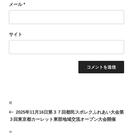
メール
*
サイト
投
過
前
稿
去
2025年11月16日第３７回都民スポレクふれあい大会第
ナ
の
３回東京都カーレット東部地域交流オープン大会開催
ビ
投
稿
ゲ
次
次