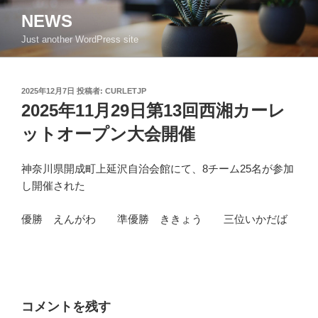
コ
NEWS
ン
Just another WordPress site
テ
ン
ツ
投
2025年12月7日
投稿者:
CURLETJP
へ
稿
2025年11月29日第13回西湘カーレ
ス
日:
キ
ットオープン大会開催
ッ
プ
神奈川県開成町上延沢自治会館にて、8チーム25名が参加
し開催された
優勝 えんがわ 準優勝 ききょう 三位いかだば
コメントを残す