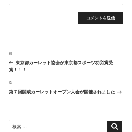
投
過
前
稿
去
東京都カーレット協会が東京都スポーツ功労賞受
ナ
の
賞！！！
ビ
投
稿
ゲ
次
次
の
ー
第７回開成カーレットオープン大会が開催されました
投
シ
稿
ョ
ン
検
検
索
索: