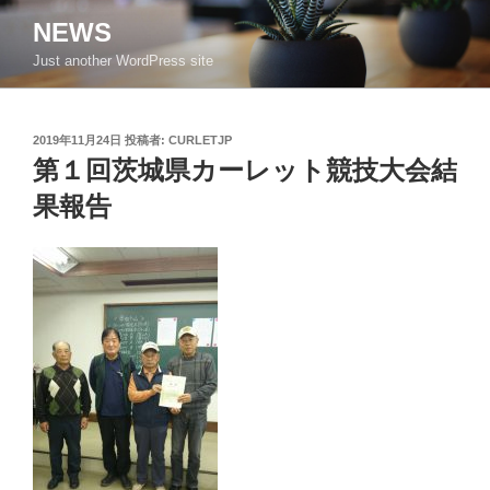
コ
NEWS
ン
Just another WordPress site
テ
ン
ツ
投
2019年11月24日
投稿者:
CURLETJP
へ
稿
第１回茨城県カーレット競技大会結
ス
日:
キ
果報告
ッ
プ