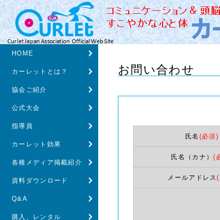
HOME
お問い合わせ
カーレットとは？
協会ご紹介
公式大会
指導員
氏名
(必須)
カーレット効果
氏名（カナ）
(
各種メディア掲載紹介
メールアドレス
資料ダウンロード
Q&A
購入、レンタル